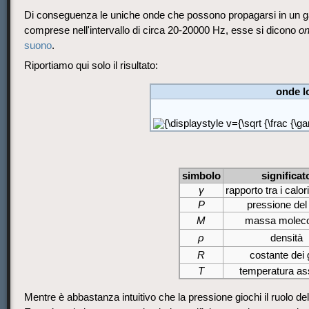
Di conseguenza le uniche onde che possono propagarsi in un
comprese nell'intervallo di circa 20-20000 Hz, esse si dicono
on
suono
.
Riportiamo qui solo il risultato:
onde l
simbolo
significat
γ
rapporto tra i calori
P
pressione del
M
massa moleco
ρ
densità
R
costante dei
T
temperatura as
Mentre è abbastanza intuitivo che la pressione giochi il ruolo del