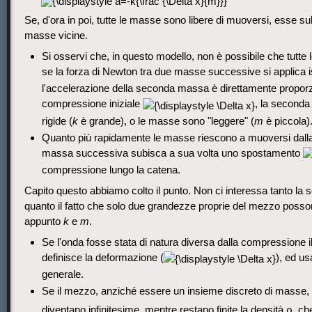
Se, d'ora in poi, tutte le masse sono libere di muoversi, esse su
masse vicine.
Si osservi che, in questo modello, non è possibile che tutte
se la forza di Newton tra due masse successive si applica i
l'accelerazione della seconda massa è direttamente propor
compressione iniziale
, la seconda
rigide (
k
è grande), o le masse sono "leggere" (
m
è piccola)
Quanto più rapidamente le masse riescono a muoversi dalla lo
massa successiva subisca a sua volta uno spostamento
compressione lungo la catena.
Capito questo abbiamo colto il punto. Non ci interessa tanto la 
quanto il fatto che solo due grandezze proprie del mezzo posson
appunto
k
e
m
.
Se l'onda fosse stata di natura diversa dalla compressione
definisce la deformazione (
), ed u
generale.
Se il mezzo, anziché essere un insieme discreto di masse,
diventano infinitesime, mentre restano finite la densità ρ, c