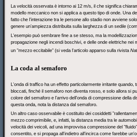
La velocità osservata è intorno ai 12 m/s, il che significa chiar
modello meccanico non si applica a questo tipo di onde. Una dell
fatto che l'interazione tra le persone allo stadio non avviene solo
genere un'ampiezza distribuita sulla larghezza di un sedile (co
L'esempio può sembrare fine a se stesso, ma la modellizzazione 
propagazione negli incendi boschivi, e delle onde elettriche nei m
un "mezzo eccitabile" (si veda l'articolo apparso sulla rivista
Nat
La coda al semaforo
L'onda di traffico ha un effetto particolarmente irritante quand
bloccati, finché il semaforo non diventa rosso, e solo allora si pu
colore del semaforo e l'arrivo dell'onda di compressione della di
questa onda, nota la distanza dal semaforo.
Un altro caso osservabile è costituito dei cosiddetti "rallentamenti
mezzo comprimibile, e, infatti, la distanza media tra le automob
velocità dei veicoli, ad una improvvisa compressione del "fluido"
consentito, e si propaga all'indietro all'incirca come farebbe un