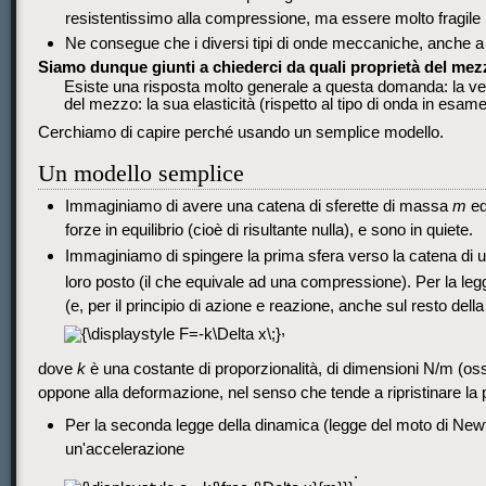
resistentissimo alla compressione, ma essere molto fragile in
Ne consegue che i diversi tipi di onde meccaniche, anche a 
Siamo dunque giunti a chiederci da quali proprietà del mez
Esiste una risposta molto generale a questa domanda: la vel
del mezzo: la sua elasticità (rispetto al tipo di onda in esame
Cerchiamo di capire perché usando un semplice modello.
Un modello semplice
Immaginiamo di avere una catena di sferette di massa
m
eq
forze in equilibrio (cioè di risultante nulla), e sono in quiete.
Immaginiamo di spingere la prima sfera verso la catena di
loro posto (il che equivale ad una compressione). Per la legge 
(e, per il principio di azione e reazione, anche sul resto dell
,
dove
k
è una costante di proporzionalità, di dimensioni N/m (os
oppone alla deformazione, nel senso che tende a ripristinare la p
Per la seconda legge della dinamica (legge del moto di Newt
un'accelerazione
.