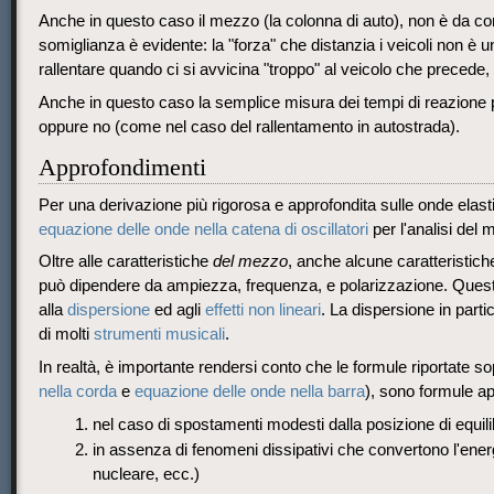
Anche in questo caso il mezzo (la colonna di auto), non è da co
somiglianza è evidente: la "forza" che distanzia i veicoli non è u
rallentare quando ci si avvicina "troppo" al veicolo che precede
Anche in questo caso la semplice misura dei tempi di reazione
oppure no (come nel caso del rallentamento in autostrada).
Approfondimenti
Per una derivazione più rigorosa e approfondita sulle onde elast
equazione delle onde nella catena di oscillatori
per l'analisi del 
Oltre alle caratteristiche
del mezzo
, anche alcune caratteristic
può dipendere da ampiezza, frequenza, e polarizzazione. Questi
alla
dispersione
ed agli
effetti non lineari
. La dispersione in part
di molti
strumenti musicali
.
In realtà, è importante rendersi conto che le formule riportate so
nella corda
e
equazione delle onde nella barra
), sono formule a
nel caso di spostamenti modesti dalla posizione di equili
in assenza di fenomeni dissipativi che convertono l'ener
nucleare, ecc.)