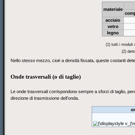
materiale
comp
acciaio
vetro
legno
(1) tutti i modul
(2) det
Nello stesso mezzo, cioè a densità fissata, queste costanti determ
Onde trasversali (o di taglio)
Le onde trasversali corrispondono sempre a sforzi di taglio, perc
direzione di trasmissione dell'onda.
o