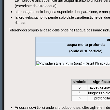
Le molecole alla superficie dell'acqua risentono di forze vers
(esercitate da altra acqua)
si propagano solo lungo la superficie di separazione, e non 
la loro velocità non dipende solo dalle caratteristiche dei 
d'onda.
Riferendoci proprio al caso delle onde nell'acqua possiamo indi
o
acqua molto profonda
(onde di superficie)
simbolo
significat
g
accel. di gra
λ
lunghezza d'
h
profondità
Ancora nuovi tipi di onde si producono se, oltre agli effetti del