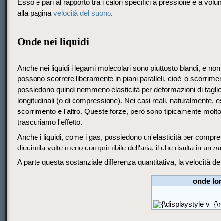
Esso è pari al rapporto tra i calori specifici a pressione e a vo
alla pagina
velocità del suono
.
Onde nei liquidi
Anche nei liquidi i legami molecolari sono piuttosto blandi, e n
possono scorrere liberamente in piani paralleli, cioè lo scorrime
possiedono quindi nemmeno elasticità per deformazioni di taglio, 
longitudinali (o di compressione). Nei casi reali, naturalmente, esi
scorrimento e l'altro. Queste forze, però sono tipicamente molto 
trascuriamo l'effetto.
Anche i liquidi, come i gas, possiedono un'elasticità per compres
diecimila volte meno comprimibile dell'aria, il che risulta in un
mo
A parte questa sostanziale differenza quantitativa, la velocità de
onde lon