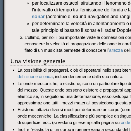
per localizzare ostacoli sfruttando il fenomeno 
l'intervallo di tempo tra l'emissione dell'onda e 
sonar
(acronimo di
so
und
n
avigation
a
nd
r
angi
per determinare la velocità in allontanamento o 
tale principio si basano il sonar e il radar Dopple
L'ultimo, per noi il più importante viste le connessioni co
conoscere la velocità di propagazione delle onde in cord
fiato di un musicista permette di conoscere l'
altezza
dell
Una visione generale
La possibilità di propagarsi, cioè di spostarsi nello spaziot
definizione di onda
, indipendentemente dalla sua natura.
Le onde meccaniche, o elastiche, sono un particolare tipo di 
del mezzo. Queste onde possono esistere e propagarsi appunt
elastico se, in seguito ad una deformazione, esso sviluppa fo
approssimazione tutti i mezzi materiali possiedono questa pr
Esistono tuttavia diversi modi per deformare un corpo (compre
onde meccaniche. La classificazione più semplice distingue o
di superficie, ecc. (si vedano gli esempi alla pagina su
onde 
Inoltre l'elasticità di un corpo in genere varia a seconda d