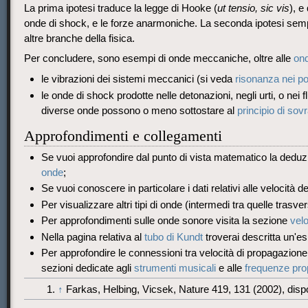
La prima ipotesi traduce la legge di Hooke (
ut tensio, sic vis
), e
onde di shock, e le forze anarmoniche. La seconda ipotesi sem
altre branche della fisica.
Per concludere, sono esempi di onde meccaniche, oltre alle
on
le vibrazioni dei sistemi meccanici (si veda
risonanza nei po
le onde di shock prodotte nelle detonazioni, negli urti, o nei 
diverse onde possono o meno sottostare al
principio di sov
Approfondimenti e collegamenti
Se vuoi approfondire dal punto di vista matematico la deduzio
onde
;
Se vuoi conoscere in particolare i dati relativi alle velocità 
Per visualizzare altri tipi di onde (intermedi tra quelle trasver
Per approfondimenti sulle onde sonore visita la sezione
velo
Nella pagina relativa al
tubo di Kundt
troverai descritta un'e
Per approfondire le connessioni tra velocità di propagazione 
sezioni dedicate agli
strumenti musicali
e alle
frequenze pro
↑
Farkas, Helbing, Vicsek, Nature 419, 131 (2002), dispo