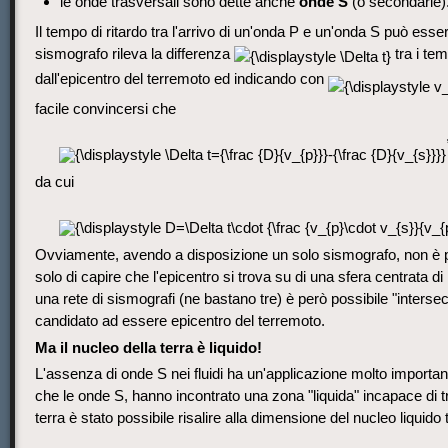
le onde trasversali sono dette anche
onde S
(o secondarie)
Il tempo di ritardo tra l'arrivo di un'onda P e un'onda S può esse
sismografo rileva la differenza
tra i tem
dall'epicentro del terremoto ed indicando con
facile convincersi che
da cui
Ovviamente, avendo a disposizione un solo sismografo, non è po
solo di capire che l'epicentro si trova su di una sfera centrata di
una rete di sismografi (ne bastano tre) è però possibile "intersec
candidato ad essere epicentro del terremoto.
Ma il nucleo della terra è liquido!
L'assenza di onde S nei fluidi ha un'applicazione molto importan
che le onde S, hanno incontrato una zona "liquida" incapace di t
terra è stato possibile risalire alla dimensione del nucleo liquido 