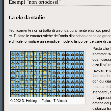
Esempi "non ortodossi"
La
ola
da stadio
Tecnicamente non si tratta di un'onda puramente elastica, perch
m
. Di fatto le caratteristiche dell'onda dipendono anche da grand
è difficile formulare un semplice modello fisico per cercare di 
Posto che l'
spettatori 
così: ciasc
alza il più 
rapidamente
fase tra du
con cui cias
massa, e dal
standard", 
un'appross
© 2002 D. Helbing, I. Farkas, T. Vicsek
catena del 
distanza tra