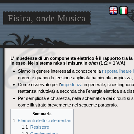
Fisica, onde Musica
Jump
Jump
L'impedenza di un componente elettrico è il rapporto tra la 
to
to
in esso. Nel sistema mks si misura in
ohm
(1 Ω = 1 V/A)
navigation
search
Siamo in genere interessati a conoscere la
risposta lineare 
corrente quando la tensione applicata ha piccola ampiezza, 
Come osservato per l'
impedenza
in generale, si distinguon
reattanza induttiva) a seconda che l'energia elettrica sia 
Per semplicità e chiarezza, nella schematica dei circuiti si
come illustrato brevemente nel seguente paragrafo.
Sommario
1
Elementi elettrici elementari
1.1
Resistore
1.2
Condensatore