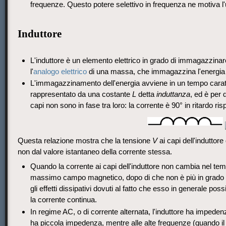
frequenze. Questo potere selettivo in frequenza ne motiva l
Induttore
L'induttore è un elemento elettrico in grado di immagazzina
l'
analogo elettrico
di una massa, che immagazzina l'energia s
L'immagazzinamento dell'energia avviene in un tempo caratter
rappresentato da una costante
L
detta
induttanza
, ed è per 
capi non sono in fase tra loro: la corrente è 90° in ritardo ris
Questa relazione mostra che la tensione
V
ai capi dell'induttore
non dal valore istantaneo della corrente stessa.
Quando la corrente ai capi dell'induttore non cambia nel temp
massimo campo magnetico, dopo di che non è più in grado di
gli effetti dissipativi dovuti al fatto che esso in generale pos
la corrente continua.
In regime AC, o di corrente alternata, l'induttore ha impede
ha piccola impedenza, mentre alle alte frequenze (quando il 