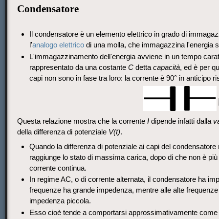
Condensatore
Il condensatore è un elemento elettrico in grado di immagazz
l'
analogo elettrico
di una molla, che immagazzina l'energia so
L'immagazzinamento dell'energia avviene in un tempo caratt
rappresentato da una costante
C
detta
capacità
, ed è per q
capi non sono in fase tra loro: la corrente è 90° in anticipo ri
Questa relazione mostra che la corrente
I
dipende infatti dalla
v
della differenza di potenziale
V(t)
.
Quando la differenza di potenziale ai capi del condensatore
raggiunge lo stato di massima carica, dopo di che non è più 
corrente continua.
In regime AC, o di corrente alternata, il condensatore ha i
frequenze ha grande impedenza, mentre alle alte frequenze (q
impedenza piccola.
Esso cioè tende a comportarsi approssimativamente come un 