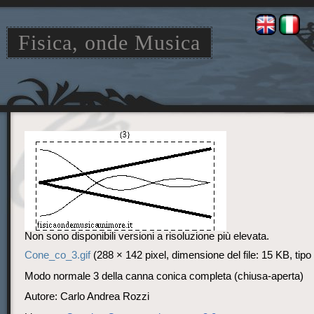
Fisica, onde Musica
Jump
Jump
to
to
navigation
search
Non sono disponibili versioni a risoluzione più elevata.
Cone_co_3.gif
‎
(288 × 142 pixel, dimensione del file: 15 KB, ti
Modo normale 3 della canna conica completa (chiusa-aperta)
Autore: Carlo Andrea Rozzi